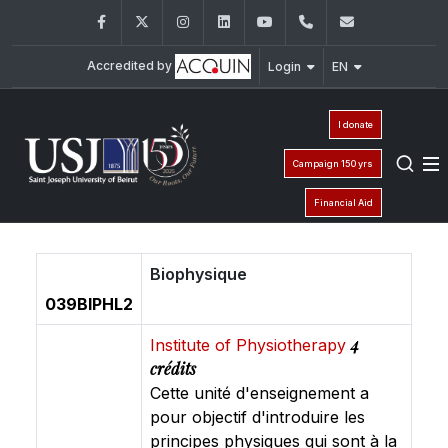
Facebook
Twitter
Instagram
LinkedIn
YouTube
+961 (1) 421 235
fm@usj.edu
Accredited by
Login
EN
I donate
Campaign 150 yrs
Financial Aid
Biophysique
039BIPHL2
4
Institute of Physiotherapy
crédits
Cette unité d'enseignement a
pour objectif d'introduire les
principes physiques qui sont à la