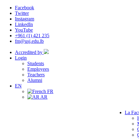
Facebook
Twitter
Instagram
LinkedIn
YouTube
+961 (1) 421 235
fm@usj.edu.lb
Accredited by
Login
Students
Employees
Teachers
Alumni
EN
FR
AR
La Fac