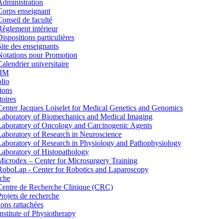
Administration
Corps enseignant
Conseil de faculté
Règlement intérieur
Dispositions particulières
Site des enseignants
Notations pour Promotion
Calendrier universitaire
IM
lio
ions
toires
Center Jacques Loiselet for Medical Genetics and Genomics
Laboratory of Biomechanics and Medical Imaging
Laboratory of Oncology and Carcinogenic Agents
Laboratory of Research in Neuroscience
Laboratory of Research in Physiology and Pathophysiology
Laboratory of Histopathology
Microdex – Center for Microsurgery Training
RoboLap - Center for Robotics and Laparoscopy
che
Centre de Recherche Clinique (CRC)
Projets de recherche
tions rattachées
Institute of Physiotherapy