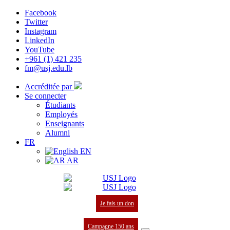
Facebook
Twitter
Instagram
LinkedIn
YouTube
+961 (1) 421 235
fm@usj.edu.lb
Accréditée par
Se connecter
Étudiants
Employés
Enseignants
Alumni
FR
EN
AR
Je fais un don
Campagne 150 ans