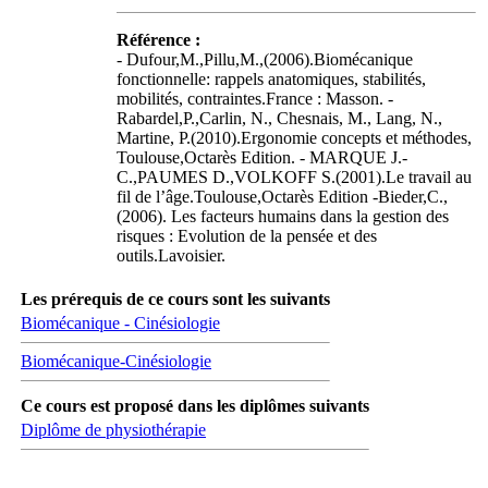
Référence :
- Dufour,M.,Pillu,M.,(2006).Biomécanique
fonctionnelle: rappels anatomiques, stabilités,
mobilités, contraintes.France : Masson. -
Rabardel,P.,Carlin, N., Chesnais, M., Lang, N.,
Martine, P.(2010).Ergonomie concepts et méthodes,
Toulouse,Octarès Edition. - MARQUE J.-
C.,PAUMES D.,VOLKOFF S.(2001).Le travail au
fil de l’âge.Toulouse,Octarès Edition -Bieder,C.,
(2006). Les facteurs humains dans la gestion des
risques : Evolution de la pensée et des
outils.Lavoisier.
Les prérequis de ce cours sont les suivants
Biomécanique - Cinésiologie
Biomécanique-Cinésiologie
Ce cours est proposé dans les diplômes suivants
Diplôme de physiothérapie