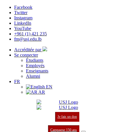
Facebook
Twitter
Instagram
LinkedIn
YouTube
+961 (1) 421 235
fm@usj.edu.lb
Accréditée par
Se connecter
Étudiants
Employés
Enseignants
Alumni
FR
EN
AR
Je fais un don
Campagne 150 ans