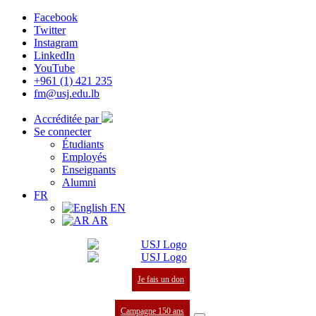
Facebook
Twitter
Instagram
LinkedIn
YouTube
+961 (1) 421 235
fm@usj.edu.lb
Accréditée par
Se connecter
Étudiants
Employés
Enseignants
Alumni
FR
EN
AR
Je fais un don
Campagne 150 ans