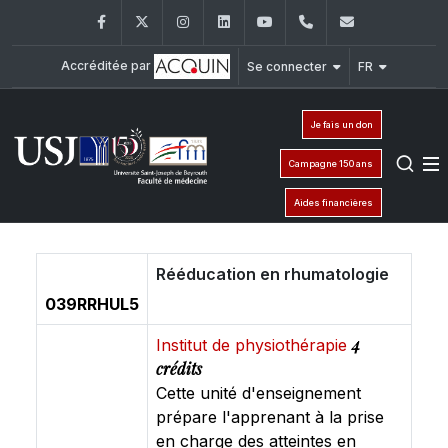
Facebook
Twitter
Instagram
LinkedIn
YouTube
+961 (1) 421 235
fm@usj.edu
Accréditée par
Se connecter
FR
Je fais un don
Campagne 150 ans
Aides financières
Rééducation en rhumatologie
039RRHUL5
4
Institut de physiothérapie
crédits
Cette unité d'enseignement
prépare l'apprenant à la prise
en charge des atteintes en