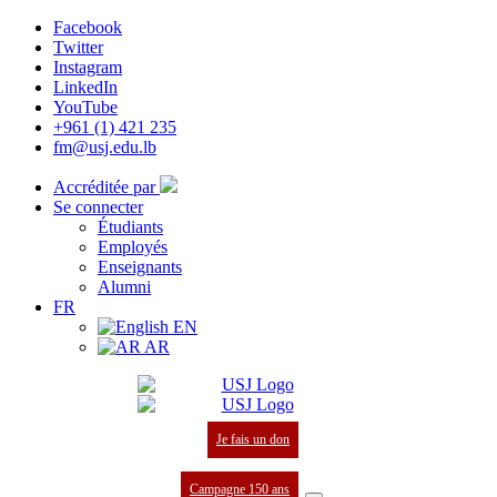
Facebook
Twitter
Instagram
LinkedIn
YouTube
+961 (1) 421 235
fm@usj.edu.lb
Accréditée par
Se connecter
Étudiants
Employés
Enseignants
Alumni
FR
EN
AR
Je fais un don
Campagne 150 ans