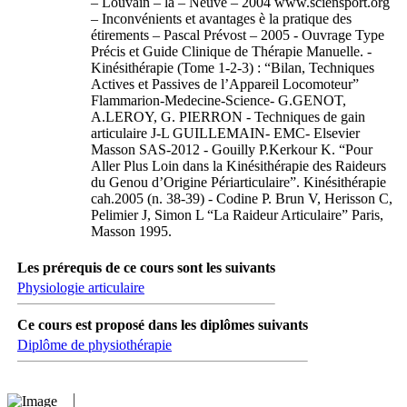
– Louvain – la – Neuve – 2004 www.sciensport.org
– Inconvénients et avantages è la pratique des
étirements – Pascal Prévost – 2005 - Ouvrage Type
Précis et Guide Clinique de Thérapie Manuelle. -
Kinésithérapie (Tome 1-2-3) : “Bilan, Techniques
Actives et Passives de l’Appareil Locomoteur”
Flammarion-Medecine-Science- G.GENOT,
A.LEROY, G. PIERRON - Techniques de gain
articulaire J-L GUILLEMAIN- EMC- Elsevier
Masson SAS-2012 - Gouilly P.Kerkour K. “Pour
Aller Plus Loin dans la Kinésithérapie des Raideurs
du Genou d’Origine Périarticulaire”. Kinésithérapie
cah.2005 (n. 38-39) - Codine P. Brun V, Herisson C,
Pelimier J, Simon L “La Raideur Articulaire” Paris,
Masson 1995.
Les prérequis de ce cours sont les suivants
Physiologie articulaire
Ce cours est proposé dans les diplômes suivants
Diplôme de physiothérapie