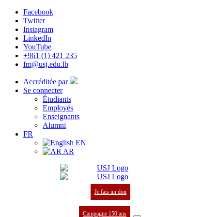
Facebook
Twitter
Instagram
LinkedIn
YouTube
+961 (1) 421 235
fm@usj.edu.lb
Accréditée par
Se connecter
Étudiants
Employés
Enseignants
Alumni
FR
EN
AR
Je fais un don
Campagne 150 ans