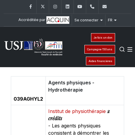
Facebook
Twitter
Instagram
LinkedIn
YouTube
+961 (1) 421 235
fm@usj.edu
Accréditée par
Se connecter
FR
Je fais un don
Campagne 150 ans
Aides financières
Agents physiques -
Hydrothérapie
039AGHYL2
2
Institut de physiothérapie
crédits
- Les agents physiques
consistent à démontrer les