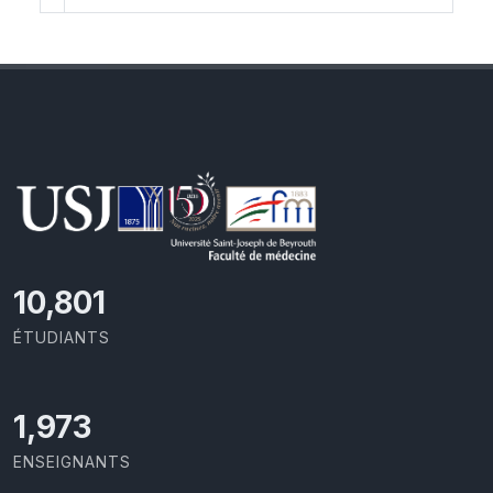
11,727
ÉTUDIANTS
2,142
ENSEIGNANTS