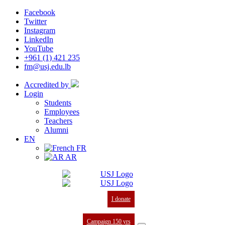
Facebook
Twitter
Instagram
LinkedIn
YouTube
+961 (1) 421 235
fm@usj.edu.lb
Accredited by
Login
Students
Employees
Teachers
Alumni
EN
FR
AR
I donate
Campaign 150 yrs