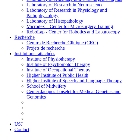
Laboratory of Research in Neuroscience
Laboratory of Research in Physiology and
Pathophysiology
Laboratory of Histopathology
Microdex – Center for Microsurgery Training
RoboLap - Center for Robotics and Laparoscopy
Recherche
Centre de Recherche Clinique (CRC)
Projets de recherche
Institutions rattachées
Institute of Physiotherapy
Institute of Psychomotor Therapy
Institute of Occupational Therapy
Higher Institute of Public Health
Higher Institute of Speech and Language Therapy
School of Midwifery
Center Jacques Loiselet for Medical Genetics and
Genomics
USJ
Contact