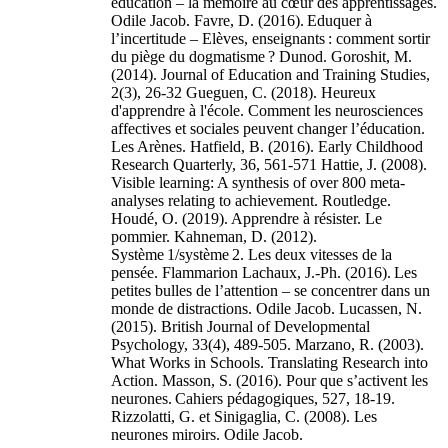
éducation – la mémoire au cœur des apprentissages.
Odile Jacob. Favre, D. (2016). Eduquer à
l’incertitude – Elèves, enseignants : comment sortir
du piège du dogmatisme ? Dunod. Goroshit, M.
(2014). Journal of Education and Training Studies,
2(3), 26-32 Gueguen, C. (2018). Heureux
d'apprendre à l'école. Comment les neurosciences
affectives et sociales peuvent changer l’éducation.
Les Arènes. Hatfield, B. (2016). Early Childhood
Research Quarterly, 36, 561-571 Hattie, J. (2008).
Visible learning: A synthesis of over 800 meta-
analyses relating to achievement. Routledge.
Houdé, O. (2019). Apprendre à résister. Le
pommier. Kahneman, D. (2012).
Système 1/système 2. Les deux vitesses de la
pensée. Flammarion Lachaux, J.-Ph. (2016). Les
petites bulles de l’attention – se concentrer dans un
monde de distractions. Odile Jacob. Lucassen, N.
(2015). British Journal of Developmental
Psychology, 33(4), 489-505. Marzano, R. (2003).
What Works in Schools. Translating Research into
Action. Masson, S. (2016). Pour que s’activent les
neurones. Cahiers pédagogiques, 527, 18-19.
Rizzolatti, G. et Sinigaglia, C. (2008). Les
neurones miroirs. Odile Jacob.