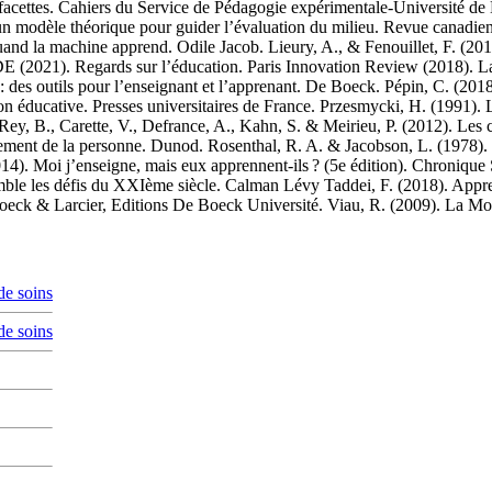
s facettes. Cahiers du Service de Pédagogie expérimentale-Université de 
 un modèle théorique pour guider l’évaluation du milieu. Revue canadi
nd la machine apprend. Odile Jacob. Lieury, A., & Fenouillet, F. (2013)
CDE (2021). Regards sur l’éducation. Paris Innovation Review (2018). La
: des outils pour l’enseignant et l’apprenant. De Boeck. Pépin, C. (2018
tion éducative. Presses universitaires de France. Przesmycki, H. (1991)
ey, B., Carette, V., Defrance, A., Kahn, S. & Meirieu, P. (2012). Les c
ent de la personne. Dunod. Rosenthal, R. A. & Jacobson, L. (1978). Py
14). Moi j’enseigne, mais eux apprennent-ils ? (5e édition). Chronique 
mble les défis du XXIème siècle. Calman Lévy Taddei, F. (2018). Appr
Boeck & Larcier, Editions De Boeck Université. Viau, R. (2009). La Mot
de soins
de soins