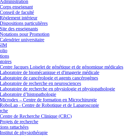
Administration
Corps enseignant
Conseil de faculté
Règlement intérieur
Dispositions particulières
Site des enseignants
Notations pour Promotion
Calendrier universitaire
SIM
lio
tions
toires
Centre Jacques Loiselet de génétique et de génomique médicales
Laboratoire de biomécanique et d'imagerie médicale
Laboratoire de cancérologie et agents cancérogènes
Laboratoire de recherche en neurosciences
Laboratoire de recherche en physiologie et physiopathologie
Laboratoire d’histopathologie
Microdex – Centre de formation en Microchirurgie
RoboLap - Centre de Robotique et de Laparoscopie
rche
Centre de Recherche Clinique (CRC)
Projets de recherche
utions rattachées
Institut de physiothérapie