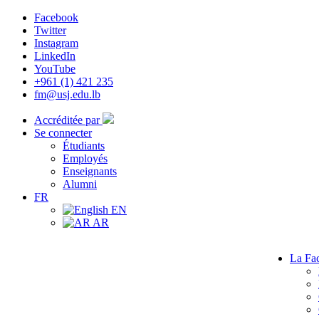
Facebook
Twitter
Instagram
LinkedIn
YouTube
+961 (1) 421 235
fm@usj.edu.lb
Accréditée par
Se connecter
Étudiants
Employés
Enseignants
Alumni
FR
EN
AR
La Fac