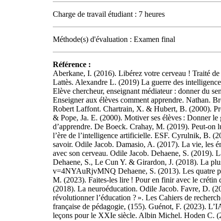
Charge de travail étudiant : 7 heures
Méthode(s) d'évaluation : Examen final
Référence :
Aberkane, I. (2016). Libérez votre cerveau ! Traité de
Lattès. Alexandre L. (2019) La guerre des intelligence
Elève chercheur, enseignant médiateur : donner du sen
Enseigner aux élèves comment apprendre. Nathan. Bron
Robert Laffont. Chartrain, X. & Hubert, B. (2000). Pr
& Pope, Ja. E. (2000). Motiver ses élèves : Donner le
d’apprendre. De Boeck. Crahay, M. (2019). Peut-on lutt
l’ère de l’intelligence artificielle. ESF. Cyrulnik, B.
savoir. Odile Jacob. Damasio, A. (2017). La vie, les 
avec son cerveau. Odile Jacob. Dehaene, S. (2019). La
Dehaene, S., Le Cun Y. & Girardon, J. (2018). La plus
v=4NYAuRjvMNQ Dehaene, S. (2013). Les quatre pilier
M. (2023). Faites-les lire ! Pour en finir avec le créti
(2018). La neuroéducation. Odile Jacob. Favre, D. (20
révolutionner l’éducation ? ». Les Cahiers de recherc
française de pédagogie, (155). Guénot, F. (2023). L’IA
leçons pour le XXIe siècle. Albin Michel. Hoden C. (