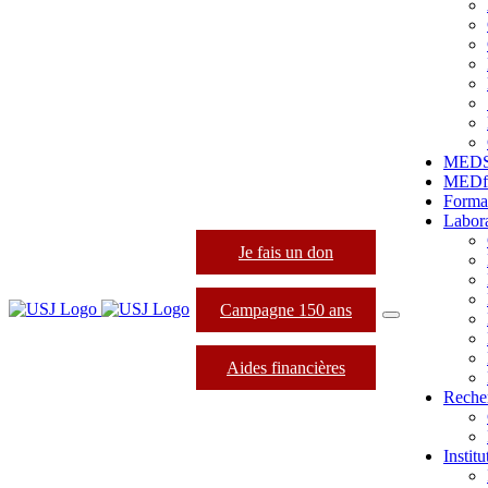
MED
MEDfo
Forma
Labora
Je fais un don
Campagne 150 ans
Aides financières
Reche
Instit