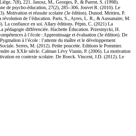
Liège, 7(8), 221. Janosz, M., Georges, P., & Parent, S. (1998).
enne de psycho-éducation, 27(2), 285–306. Jouvet R. (2010). Le
. Motivation et réussite scolaire (3e édition). Dunod. Meirieu, P.
 révolution de l’éducation. Paris, S., Ayres, L. R., & Aussanaire, M.
). La confiance en soi. Allary éditions. Pépin, C. (2021) La
. La pédagogie différenciée. Hachette Éducation. Przesmycki, H.
ompétences à l’école : Apprentissage et évaluation (3e édition). De
gmalion à l’école : l’attente du maître et le développement
Sociale. Serres, M. (2012). Petite poucette. Editions le Pommier.
endre au XXIe siècle. Calman Lévy Vianin, P. (2006). La motivation
ivation en contexte scolaire. De Boeck. Vincent, J.D. (2012). Le