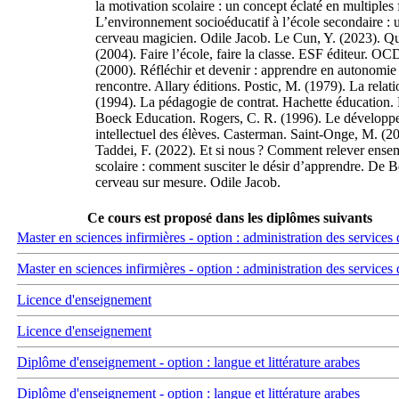
la motivation scolaire : un concept éclaté en multiple
L’environnement socioéducatif à l’école secondaire :
cerveau magicien. Odile Jacob. Le Cun, Y. (2023). Qua
(2004). Faire l’école, faire la classe. ESF éditeur. O
(2000). Réfléchir et devenir : apprendre en autonomie 
rencontre. Allary éditions. Postic, M. (1979). La rela
(1994). La pédagogie de contrat. Hachette éducation. R
Boeck Education. Rogers, C. R. (1996). Le développem
intellectuel des élèves. Casterman. Saint-Onge, M. (20
Taddei, F. (2022). Et si nous ? Comment relever ense
scolaire : comment susciter le désir d’apprendre. De 
cerveau sur mesure. Odile Jacob.
Ce cours est proposé dans les diplômes suivants
Master en sciences infirmières - option : administration des services 
Master en sciences infirmières - option : administration des services 
Licence d'enseignement
Licence d'enseignement
Diplôme d'enseignement - option : langue et littérature arabes
Diplôme d'enseignement - option : langue et littérature arabes