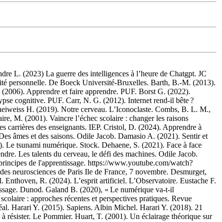
ndre L. (2023) La guerre des intelligences à l’heure de Chatgpt. JC
acité personnelle. De Boeck Université-Bruxelles. Barth, B.-M. (2013).
. (2006). Apprendre et faire apprendre. PUF. Borst G. (2022).
e cognitive. PUF. Carr, N. G. (2012). Internet rend-il bête ?
hneiweiss H. (2019). Notre cerveau. L’Iconoclaste. Combs, B. L. M.,
e, M. (2001). Vaincre l’échec scolaire : changer les raisons
s carrières des enseignants. IEP. Cristol, D. (2024). Apprendre à
). Des âmes et des saisons. Odile Jacob. Damasio A. (2021). Sentir et
14). Le tsunami numérique. Stock. Dehaene, S. (2021). Face à face
dre. Les talents du cerveau, le défi des machines. Odile Jacob.
s principes de l'apprentissage. https://www.youtube.com/watch?
des neurosciences de Paris Ile de France, 7 novembre. Desmurget,
il. Enthoven, R. (2024). L’esprit artificiel. L’Observatoire. Eustache F.
tissage. Dunod. Galand B. (2020), « Le numérique va-t-il
colaire : approches récentes et perspectives pratiques. Revue
éal. Harari Y. (2015). Sapiens. Albin Michel. Harari Y. (2018). 21
résister. Le Pommier. Huart, T. (2001). Un éclairage théorique sur