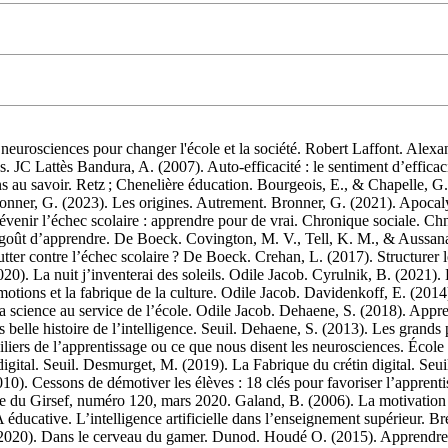
 neurosciences pour changer l'école et la société. Robert Laffont. Alexa
s. JC Lattès Bandura, A. (2007). Auto-efficacité : le sentiment d’effic
s au savoir. Retz ; Chenelière éducation. Bourgeois, E., & Chapelle, G
ner, G. (2023). Les origines. Autrement. Bronner, G. (2021). Apocalyps
évenir l’échec scolaire : apprendre pour de vrai. Chronique sociale. C
 goût d’apprendre. De Boeck. Covington, M. V., Tell, K. M., & Aussanair
er contre l’échec scolaire ? De Boeck. Crehan, L. (2017). Structurer le
 (2020). La nuit j’inventerai des soleils. Odile Jacob. Cyrulnik, B. (2021
émotions et la fabrique de la culture. Odile Jacob. Davidenkoff, E. (20
 science au service de l’école. Odile Jacob. Dehaene, S. (2018). Appren
 belle histoire de l’intelligence. Seuil. Dehaene, S. (2013). Les grand
s de l’apprentissage ou ce que nous disent les neurosciences. École 
n digital. Seuil. Desmurget, M. (2019). La Fabrique du crétin digital. Seu
10). Cessons de démotiver les élèves : 18 clés pour favoriser l’appren
he du Girsef, numéro 120, mars 2020. Galand, B. (2006). La motivation s
 éducative. L’intelligence artificielle dans l’enseignement supérieur. Br
2020). Dans le cerveau du gamer. Dunod. Houdé O. (2015). Apprendre à 