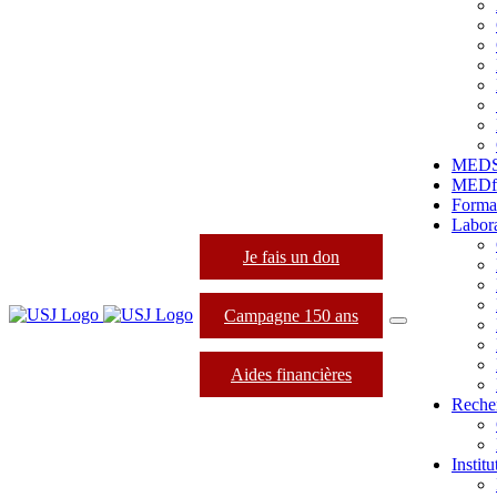
MED
MEDfo
Forma
Labora
Je fais un don
Campagne 150 ans
Aides financières
Reche
Instit