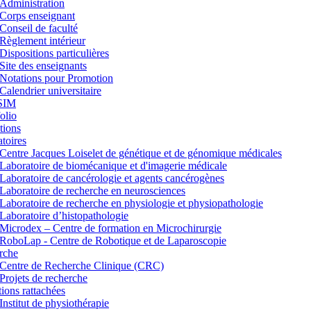
Administration
Corps enseignant
Conseil de faculté
Règlement intérieur
Dispositions particulières
Site des enseignants
Notations pour Promotion
Calendrier universitaire
SIM
lio
tions
toires
Centre Jacques Loiselet de génétique et de génomique médicales
Laboratoire de biomécanique et d'imagerie médicale
Laboratoire de cancérologie et agents cancérogènes
Laboratoire de recherche en neurosciences
Laboratoire de recherche en physiologie et physiopathologie
Laboratoire d’histopathologie
Microdex – Centre de formation en Microchirurgie
RoboLap - Centre de Robotique et de Laparoscopie
rche
Centre de Recherche Clinique (CRC)
Projets de recherche
utions rattachées
Institut de physiothérapie