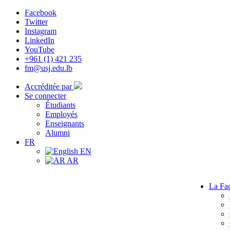
Facebook
Twitter
Instagram
LinkedIn
YouTube
+961 (1) 421 235
fm@usj.edu.lb
Accréditée par
Se connecter
Étudiants
Employés
Enseignants
Alumni
FR
EN
AR
La Fac