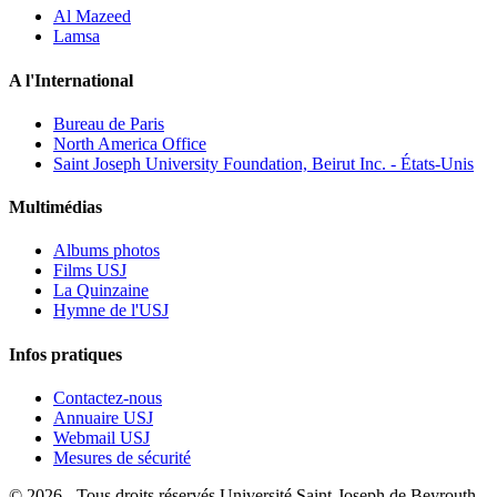
Al Mazeed
Lamsa
A l'International
Bureau de Paris
North America Office
Saint Joseph University Foundation, Beirut Inc. - États-Unis
Multimédias
Albums photos
Films USJ
La Quinzaine
Hymne de l'USJ
Infos pratiques
Contactez-nous
Annuaire USJ
Webmail USJ
Mesures de sécurité
©
2026 - Tous droits réservés Université Saint-Joseph de Beyrouth