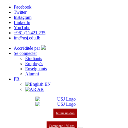
Facebook
Twitter
Instagram
LinkedIn
YouTube
+961 (1) 421 235
fm@usj.edu.lb
Accréditée par
Se connecter
Étudiants
Employés
Enseignants
Alumni
FR
EN
AR
Je fais un don
Campagne 150 ans