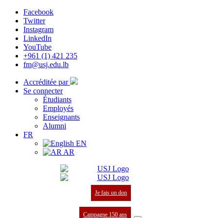
Facebook
Twitter
Instagram
LinkedIn
YouTube
+961 (1) 421 235
fm@usj.edu.lb
Accréditée par
Se connecter
Étudiants
Employés
Enseignants
Alumni
FR
EN
AR
Je fais un don
Campagne 150 ans