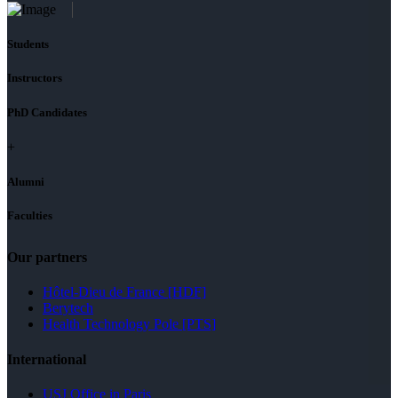
Students
Instructors
PhD Candidates
+
Alumni
Faculties
Our partners
Hôtel-Dieu de France [HDF]
Berytech
Health Technology Pole [PTS]
International
USJ Office in Paris