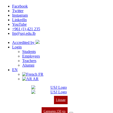
Facebook
Twitter
Instagram
LinkedIn
YouTube
+961 (1) 421 235
fm@usj.edu.lb
Accredited by
Login
Students
Employees
Teachers
Alumni
EN
FR
AR
I donate
Campaign 150 yrs