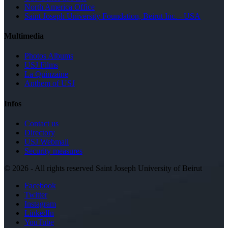
North America Office
Saint Joseph University Foundation, Beirut Inc. - USA
Multimedia
Photos Albums
USJ Films
La Quinzaine
Anthem of USJ
Infos
Contact us
Directory
USJ Webmail
Security measures
©
2026 - All rights reserved Saint Joseph University of Beirut
Facebook
Twitter
Instagram
LinkedIn
YouTube