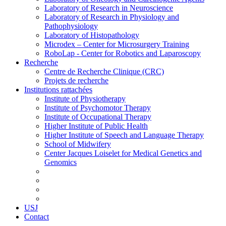
Laboratory of Research in Neuroscience
Laboratory of Research in Physiology and
Pathophysiology
Laboratory of Histopathology
Microdex – Center for Microsurgery Training
RoboLap - Center for Robotics and Laparoscopy
Recherche
Centre de Recherche Clinique (CRC)
Projets de recherche
Institutions rattachées
Institute of Physiotherapy
Institute of Psychomotor Therapy
Institute of Occupational Therapy
Higher Institute of Public Health
Higher Institute of Speech and Language Therapy
School of Midwifery
Center Jacques Loiselet for Medical Genetics and
Genomics
USJ
Contact