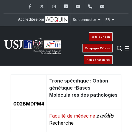
Facebook
Twitter
Instagram
LinkedIn
YouTube
+961 (1) 421 235
fm@usj.edu
Accréditée par
Se connecter
FR
Je fais un don
Campagne 150 ans
Aides financières
Tronc spécifique : Option
génétique -Bases
Moléculaires des pathologies
002BMDPM4
2 crédits
Faculté de médecine
Recherche