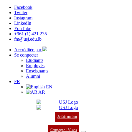
Facebook
Twitter
Instagram
LinkedIn
YouTube
+961 (1) 421 235
fm@usj.edu.lb
Accréditée par
Se connecter
Étudiants
Employés
Enseignants
Alumni
FR
EN
AR
Je fais un don
Campagne 150 ans