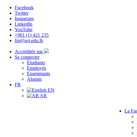
Facebook
Twitter
Instagram
LinkedIn
YouTube
+961 (1) 421 235
fm@usj.edu.lb
Accréditée par
Se connecter
Étudiants
Employés
Enseignants
Alumni
FR
EN
AR
La Fac