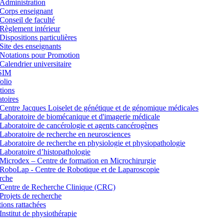
Administration
Corps enseignant
Conseil de faculté
Règlement intérieur
Dispositions particulières
Site des enseignants
Notations pour Promotion
Calendrier universitaire
SIM
lio
tions
toires
Centre Jacques Loiselet de génétique et de génomique médicales
Laboratoire de biomécanique et d'imagerie médicale
Laboratoire de cancérologie et agents cancérogènes
Laboratoire de recherche en neurosciences
Laboratoire de recherche en physiologie et physiopathologie
Laboratoire d’histopathologie
Microdex – Centre de formation en Microchirurgie
RoboLap - Centre de Robotique et de Laparoscopie
rche
Centre de Recherche Clinique (CRC)
Projets de recherche
utions rattachées
Institut de physiothérapie