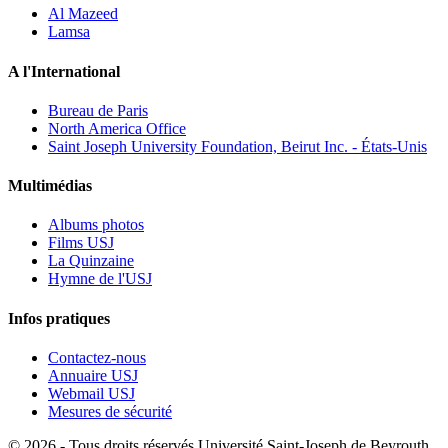
Al Mazeed
Lamsa
A l'International
Bureau de Paris
North America Office
Saint Joseph University Foundation, Beirut Inc. - États-Unis
Multimédias
Albums photos
Films USJ
La Quinzaine
Hymne de l'USJ
Infos pratiques
Contactez-nous
Annuaire USJ
Webmail USJ
Mesures de sécurité
©
2026 - Tous droits réservés Université Saint-Joseph de Beyrouth