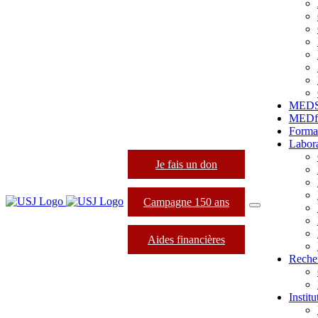
MED
MEDfo
Forma
Labora
Je fais un don
Campagne 150 ans
Aides financières
Reche
Instit