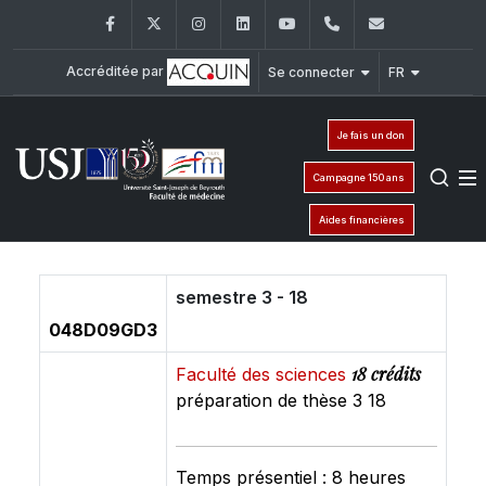
Facebook
Twitter
Instagram
LinkedIn
YouTube
+961 (1) 421 235
fm@usj.edu
Accréditée par
Se connecter
FR
Je fais un don
Campagne 150 ans
Aides financières
semestre 3 - 18
048D09GD3
18 crédits
Faculté des sciences
préparation de thèse 3 18
Temps présentiel : 8 heures