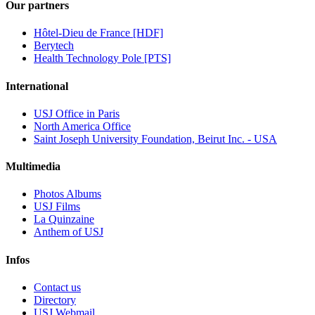
Our partners
Hôtel-Dieu de France [HDF]
Berytech
Health Technology Pole [PTS]
International
USJ Office in Paris
North America Office
Saint Joseph University Foundation, Beirut Inc. - USA
Multimedia
Photos Albums
USJ Films
La Quinzaine
Anthem of USJ
Infos
Contact us
Directory
USJ Webmail