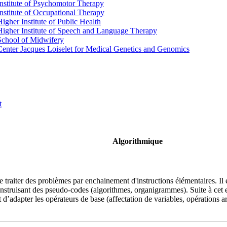
Institute of Psychomotor Therapy
Institute of Occupational Therapy
Higher Institute of Public Health
Higher Institute of Speech and Language Therapy
School of Midwifery
Center Jacques Loiselet for Medical Genetics and Genomics
t
Algorithmique
 traiter des problèmes par enchainement d'instructions élémentaires. Il
 construisant des pseudo-codes (algorithmes, organigrammes). Suite à ce
d’adapter les opérateurs de base (affectation de variables, opérations ari