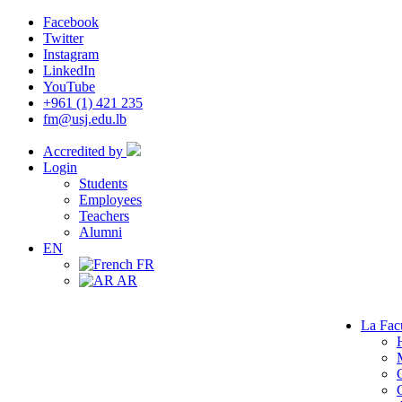
Facebook
Twitter
Instagram
LinkedIn
YouTube
+961 (1) 421 235
fm@usj.edu.lb
Accredited by
Login
Students
Employees
Teachers
Alumni
EN
FR
AR
La Fac