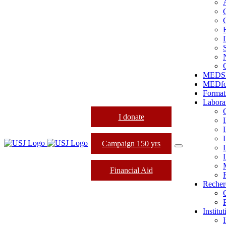
MEDS
MEDfo
Format
Labora
I donate
Campaign 150 yrs
Financial Aid
Recher
Institu