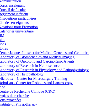
Administration
Corps enseignant
Conseil de faculté
Règlement intérieur
Dispositions particulières
Site des enseignants
Notations pour Promotion
Calendrier universitaire
IM
lio
ions
toires
Center Jacques Loiselet for Medical Genetics and Genomics
Laboratory of Biomechanics and Medical Imaging
Laboratory of Oncology and Carcinogenic Agents
Laboratory of Research in Neuroscience
Laboratory of Research in Physiology and Pathophysiology
Laboratory of Histopathology
Microdex – Center for Microsurgery Training
RoboLap - Center for Robotics and Laparoscopy
che
Centre de Recherche Clinique (CRC)
Projets de recherche
tions rattachées
Institute of Physiotherapy