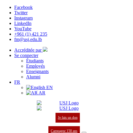
Facebook
Twitter
Instagram
LinkedIn
YouTube
+961 (1) 421 235
fm@usj.edu.lb
Accréditée par
Se connecter
Étudiants
Employés
Enseignants
Alumni
FR
EN
AR
Je fais un don
Campagne 150 ans