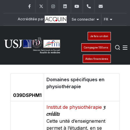
Facebook
Twitter
Instagram
LinkedIn
YouTube
+961 (1) 421 235
fm@usj.edu
Accréditée par
Se connecter
FR
Je fais un don
Campagne 150 ans
Aides financières
Domaines spécifiques en
physiothérapie
039DSPHM1
3
Institut de physiothérapie
crédits
Cette unité d’enseignement
permet à l’étudiant, en se