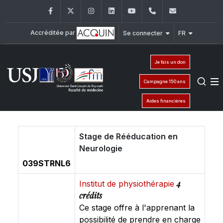
Facebook
Twitter
Instagram
LinkedIn
YouTube
+961 (1) 421 235
fm@usj.edu
Accréditée par
Se connecter
FR
Je fais un don
Campagne 150 ans
Aides financières
Stage de Rééducation en
Neurologie
039STRNL6
4
Institut de physiothérapie
crédits
Ce stage offre à l'apprenant la
possibilité de prendre en charge