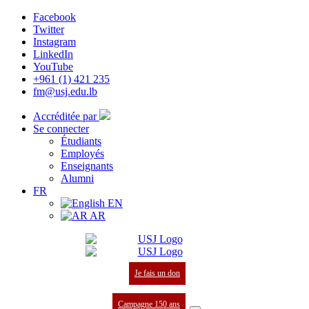
Facebook
Twitter
Instagram
LinkedIn
YouTube
+961 (1) 421 235
fm@usj.edu.lb
Accréditée par
Se connecter
Étudiants
Employés
Enseignants
Alumni
FR
EN
AR
Je fais un don
Campagne 150 ans