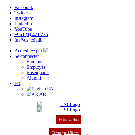
Facebook
Twitter
Instagram
LinkedIn
YouTube
+961 (1) 421 235
fm@usj.edu.lb
Accréditée par
Se connecter
Étudiants
Employés
Enseignants
Alumni
FR
EN
AR
Je fais un don
Campagne 150 ans