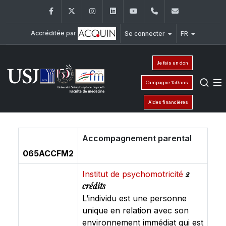
Facebook
Twitter
Instagram
LinkedIn
YouTube
+961 (1) 421 235
fm@usj.edu
Accréditée par
Se connecter
FR
Je fais un don
Campagne 150 ans
Aides financières
Accompagnement parental
065ACCFM2
2
Institut de psychomotricité
crédits
L’individu est une personne
unique en relation avec son
environnement immédiat qui est