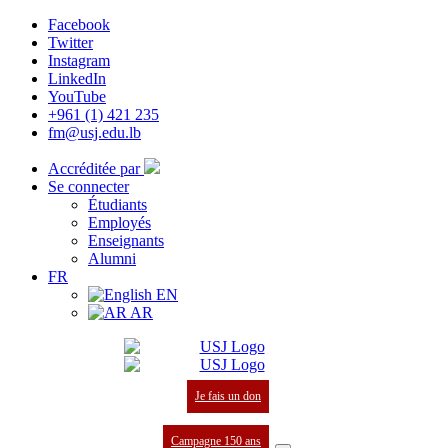
Facebook
Twitter
Instagram
LinkedIn
YouTube
+961 (1) 421 235
fm@usj.edu.lb
Accréditée par
Se connecter
Étudiants
Employés
Enseignants
Alumni
FR
EN
AR
Je fais un don
Campagne 150 ans