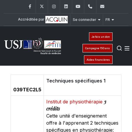
Facebook
Twitter
Instagram
LinkedIn
YouTube
+961 (1) 421 235
fm@usj.edu
Accréditée par
Se connecter
FR
Je fais un don
Campagne 150 ans
Aides financières
Techniques spécifiques 1
039TEC2L5
3
Institut de physiothérapie
crédits
Cette unité d'enseignement
offre à l'apprenant 2 techniques
spécifiques en physiothérapie: