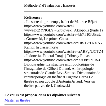
Méthode(s) d'évaluation : Exposés
Référence :
- Le sacre du printemps, ballet de Maurice Béjart
https://www.youtube.com/watch?
v=iweDcZYNGLY - Grotowski: Akropolis (Parte 1)
https://www.youtube.com/watch?v=bh7T10IUBuU
- Grotowski, Le prince Constant
https://www.youtube.com/watch?v=UtST2tTN4iA -
Kantor, la classe morte
https://www.youtube.com/watch?v=aABFgNJOTZ4
- Indonesia. Funeral Toraja | Tribus y Etnias
https://www.youtube.com/watch?v=ZAJ8cFcLB-s
Bibliographie: La structure anthropologique de
l’imaginaire de Gilbert Durand, Anthropologie
structurale de Claude Lévi-Strauss. Dictionnaire de
l'anthropologie du théâtre d'Eugenio Barba Le
théâtre et son double d'Antonin Artaud. Vers un
théâtre pauvre de J. Grotowski
Ce cours est proposé dans les diplômes suivants
Master en théâtre