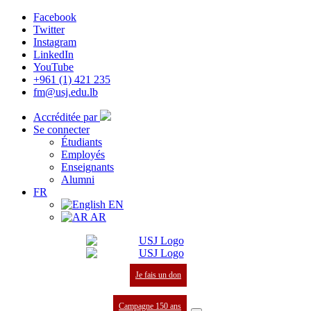
Facebook
Twitter
Instagram
LinkedIn
YouTube
+961 (1) 421 235
fm@usj.edu.lb
Accréditée par
Se connecter
Étudiants
Employés
Enseignants
Alumni
FR
EN
AR
Je fais un don
Campagne 150 ans