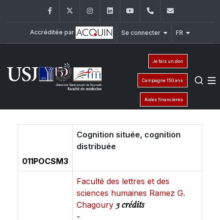
Facebook
Twitter
Instagram
LinkedIn
YouTube
+961 (1) 421 235
fm@usj.edu
Accréditée par
Se connecter
FR
Je fais un don
Campagne 150 ans
Aides financières
Cognition située, cognition
distribuée
011POCSM3
Faculté des lettres et des
sciences humaines Ramez G.
3 crédits
Chagoury
-