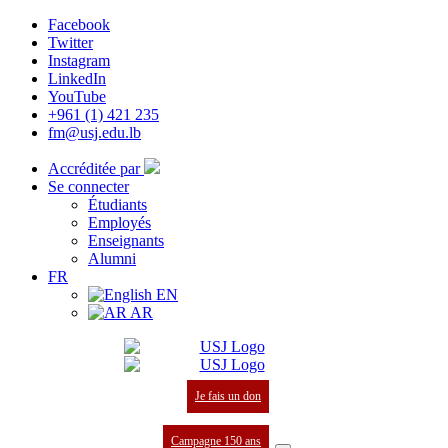
Facebook
Twitter
Instagram
LinkedIn
YouTube
+961 (1) 421 235
fm@usj.edu.lb
Accréditée par
Se connecter
Étudiants
Employés
Enseignants
Alumni
FR
EN
AR
Je fais un don
Campagne 150 ans