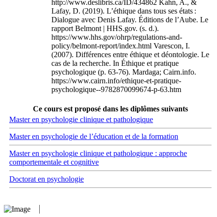
http://www.deslibris.ca/ID/434862 Kahn, A., &
Lafay, D. (2019). L’éthique dans tous ses états :
Dialogue avec Denis Lafay. Éditions de l’Aube. Le
rapport Belmont | HHS.gov. (s. d.).
https://www.hhs.gov/ohrp/regulations-and-
policy/belmont-report/index.html Varescon, I.
(2007). Différences entre éthique et déontologie. Le
cas de la recherche. In Éthique et pratique
psychologique (p. 63‑76). Mardaga; Cairn.info.
https://www.cairn.info/ethique-et-pratique-
psychologique--9782870099674-p-63.htm
Ce cours est proposé dans les diplômes suivants
Master en psychologie clinique et pathologique
Master en psychologie de l’éducation et de la formation
Master en psychologie clinique et pathologique : approche
comportementale et cognitive
Doctorat en psychologie