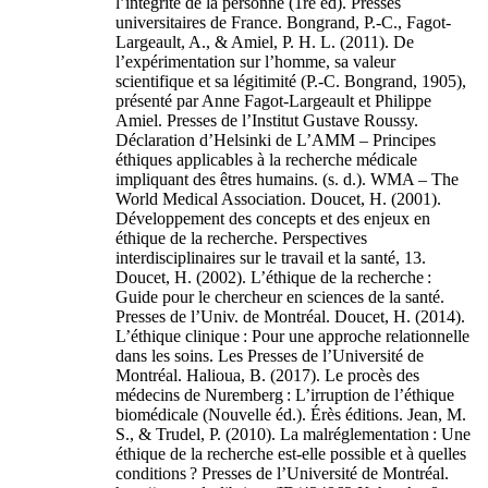
l’intégrité de la personne (1re éd). Presses
universitaires de France. Bongrand, P.-C., Fagot-
Largeault, A., & Amiel, P. H. L. (2011). De
l’expérimentation sur l’homme, sa valeur
scientifique et sa légitimité (P.-C. Bongrand, 1905),
présenté par Anne Fagot-Largeault et Philippe
Amiel. Presses de l’Institut Gustave Roussy.
Déclaration d’Helsinki de L’AMM – Principes
éthiques applicables à la recherche médicale
impliquant des êtres humains. (s. d.). WMA – The
World Medical Association. Doucet, H. (2001).
Développement des concepts et des enjeux en
éthique de la recherche. Perspectives
interdisciplinaires sur le travail et la santé, 13.
Doucet, H. (2002). L’éthique de la recherche :
Guide pour le chercheur en sciences de la santé.
Presses de l’Univ. de Montréal. Doucet, H. (2014).
L’éthique clinique : Pour une approche relationnelle
dans les soins. Les Presses de l’Université de
Montréal. Halioua, B. (2017). Le procès des
médecins de Nuremberg : L’irruption de l’éthique
biomédicale (Nouvelle éd.). Érès éditions. Jean, M.
S., & Trudel, P. (2010). La malréglementation : Une
éthique de la recherche est-elle possible et à quelles
conditions ? Presses de l’Université de Montréal.