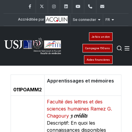
Facebook
Twitter
Instagram
LinkedIn
YouTube
+961 (1) 421 235
fm@usj.edu
Accréditée par
Se connecter
FR
Je fais un don
Campagne 150 ans
Aides financières
Apprentissages et mémoires
011POAMM2
Faculté des lettres et des
sciences humaines Ramez G.
3 crédits
Chagoury
Descriptif: En quoi les
connaissances disponibles