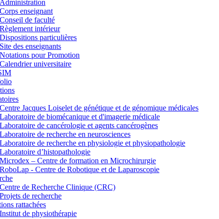
Administration
Corps enseignant
Conseil de faculté
Règlement intérieur
Dispositions particulières
Site des enseignants
Notations pour Promotion
Calendrier universitaire
SIM
lio
tions
toires
Centre Jacques Loiselet de génétique et de génomique médicales
Laboratoire de biomécanique et d'imagerie médicale
Laboratoire de cancérologie et agents cancérogènes
Laboratoire de recherche en neurosciences
Laboratoire de recherche en physiologie et physiopathologie
Laboratoire d’histopathologie
Microdex – Centre de formation en Microchirurgie
RoboLap - Centre de Robotique et de Laparoscopie
rche
Centre de Recherche Clinique (CRC)
Projets de recherche
utions rattachées
Institut de physiothérapie