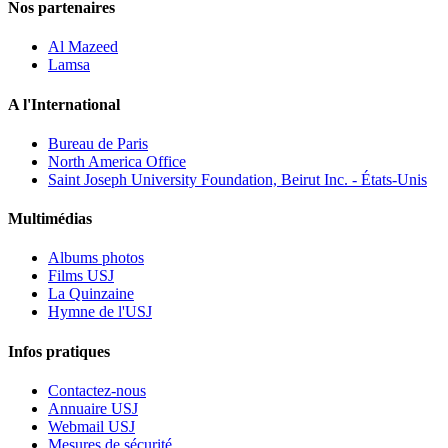
Nos partenaires
Al Mazeed
Lamsa
A l'International
Bureau de Paris
North America Office
Saint Joseph University Foundation, Beirut Inc. - États-Unis
Multimédias
Albums photos
Films USJ
La Quinzaine
Hymne de l'USJ
Infos pratiques
Contactez-nous
Annuaire USJ
Webmail USJ
Mesures de sécurité