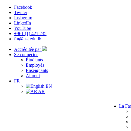
Facebook
Twitter
Instagram
LinkedIn
YouTube
+961 (1) 421 235
fm@usj.edu.lb
Accréditée par
Se connecter
Étudiants
Employés
Enseignants
Alumni
FR
EN
AR
La Fac