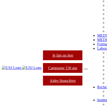
MED
MEDfo
Forma
Labora
Je fais un don
Campagne 150 ans
Aides financières
Reche
Instit