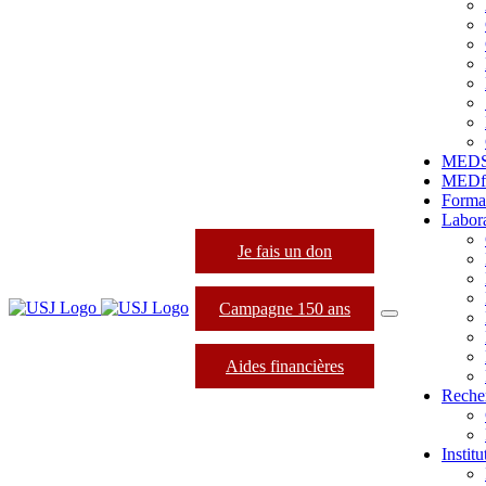
MED
MEDfo
Forma
Labora
Je fais un don
Campagne 150 ans
Aides financières
Reche
Instit