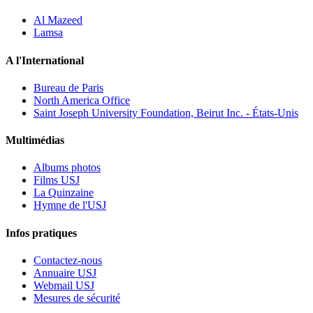
Al Mazeed
Lamsa
A l'International
Bureau de Paris
North America Office
Saint Joseph University Foundation, Beirut Inc. - États-Unis
Multimédias
Albums photos
Films USJ
La Quinzaine
Hymne de l'USJ
Infos pratiques
Contactez-nous
Annuaire USJ
Webmail USJ
Mesures de sécurité