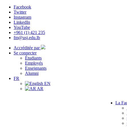
Facebook
Twitter
Instagram
LinkedIn
YouTube
+961 (1) 421 235
fm@usj.edu.lb
Accréditée par
Se connecter
Étudiants
Employés
Enseignants
Alumni
FR
EN
AR
La Fac