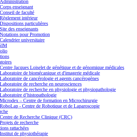
Administration
Corps enseignant
Conseil de faculté
Règlement intérieur
Dispositions particulières
Site des enseignants
Notations pour Promotion
Calendrier universitaire
SIM
lio
tions
toires
Centre Jacques Loiselet de génétique et de génomique médicales
Laboratoire de biomécanique et d'imagerie médicale
Laboratoire de cancérologie et agents cancérogènes
Laboratoire de recherche en neurosciences
Laboratoire de recherche en physiologie et physiopathologie
Laboratoire d’histopathologie
Microdex – Centre de formation en Microchirurgie
RoboLap - Centre de Robotique et de Laparoscopie
rche
Centre de Recherche Clinique (CRC)
Projets de recherche
utions rattachées
Institut de physiothérapie