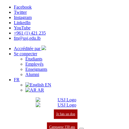
Facebook
Twitter
Instagram
LinkedIn
YouTube
+961 (1) 421 235
fm@usj.edu.lb
Accréditée par
Se connecter
Étudiants
Employés
Enseignants
Alumni
FR
EN
AR
Je fais un don
Campagne 150 ans