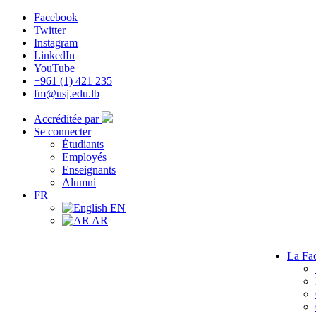
Facebook
Twitter
Instagram
LinkedIn
YouTube
+961 (1) 421 235
fm@usj.edu.lb
Accréditée par
Se connecter
Étudiants
Employés
Enseignants
Alumni
FR
EN
AR
La Fac