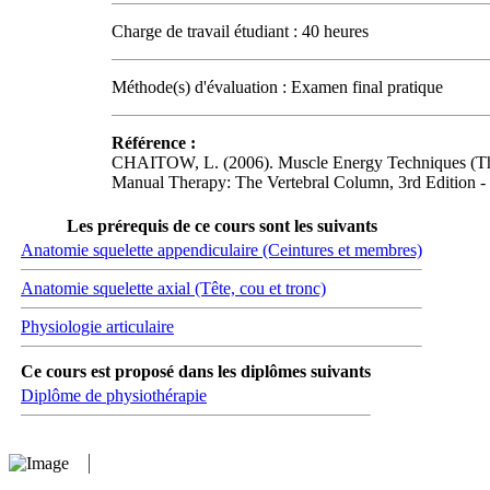
Charge de travail étudiant : 40 heures
Méthode(s) d'évaluation : Examen final pratique
Référence :
CHAITOW, L. (2006). Muscle Energy Techniques (Third 
Manual Therapy: The Vertebral Column, 3rd Edition - 
Les prérequis de ce cours sont les suivants
Anatomie squelette appendiculaire (Ceintures et membres)
Anatomie squelette axial (Tête, cou et tronc)
Physiologie articulaire
Ce cours est proposé dans les diplômes suivants
Diplôme de physiothérapie