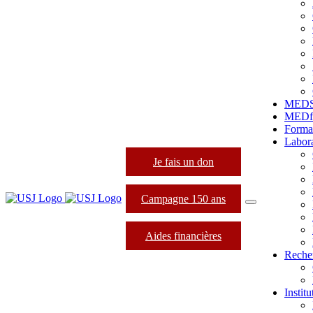
MED
MEDfo
Forma
Labora
Je fais un don
Campagne 150 ans
Aides financières
Reche
Instit