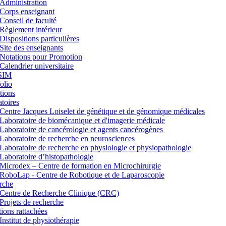
Administration
Corps enseignant
Conseil de faculté
Règlement intérieur
Dispositions particulières
Site des enseignants
Notations pour Promotion
Calendrier universitaire
SIM
lio
tions
toires
Centre Jacques Loiselet de génétique et de génomique médicales
Laboratoire de biomécanique et d'imagerie médicale
Laboratoire de cancérologie et agents cancérogènes
Laboratoire de recherche en neurosciences
Laboratoire de recherche en physiologie et physiopathologie
Laboratoire d’histopathologie
Microdex – Centre de formation en Microchirurgie
RoboLap - Centre de Robotique et de Laparoscopie
rche
Centre de Recherche Clinique (CRC)
Projets de recherche
utions rattachées
Institut de physiothérapie