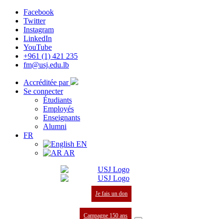
Facebook
Twitter
Instagram
LinkedIn
YouTube
+961 (1) 421 235
fm@usj.edu.lb
Accréditée par
Se connecter
Étudiants
Employés
Enseignants
Alumni
FR
EN
AR
Je fais un don
Campagne 150 ans