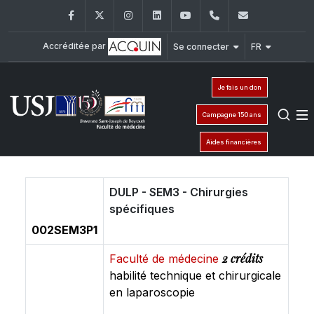
Facebook
Twitter
Instagram
LinkedIn
YouTube
+961 (1) 421 235
fm@usj.edu
Accréditée par
Se connecter
FR
Je fais un don
Campagne 150 ans
Aides financières
DULP - SEM3 - Chirurgies
spécifiques
002SEM3P1
2 crédits
Faculté de médecine
habilité technique et chirurgicale
en laparoscopie