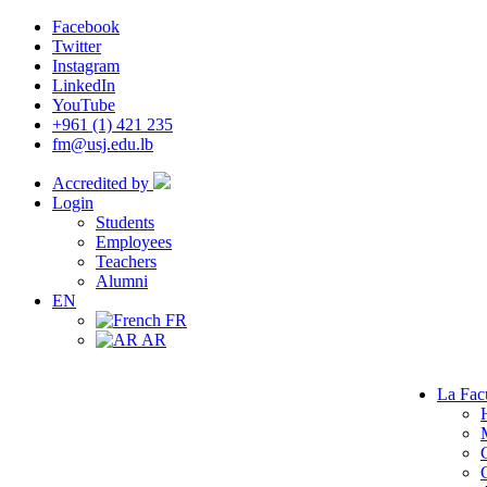
Facebook
Twitter
Instagram
LinkedIn
YouTube
+961 (1) 421 235
fm@usj.edu.lb
Accredited by
Login
Students
Employees
Teachers
Alumni
EN
FR
AR
La Fac