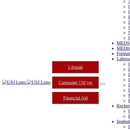
MEDS
MEDfo
Format
Labora
I donate
Campaign 150 yrs
Financial Aid
Recher
Institu