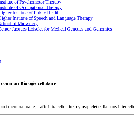
Institute of Psychomotor Therapy
Institute of Occupational Therapy
Higher Institute of Public Health
Higher Institute of Speech and Language Therapy
School of Midwifery
Center Jacques Loiselet for Medical Genetics and Genomics
t
 commun-Biologie cellulaire
port membrannaire; trafic intracellulaire; cytosquelette; liaisons intercell