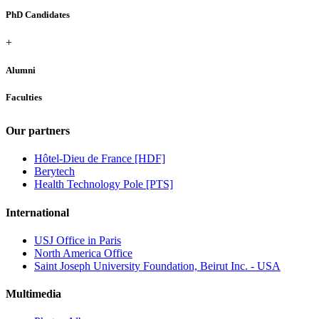
PhD Candidates
+
Alumni
Faculties
Our partners
Hôtel-Dieu de France [HDF]
Berytech
Health Technology Pole [PTS]
International
USJ Office in Paris
North America Office
Saint Joseph University Foundation, Beirut Inc. - USA
Multimedia