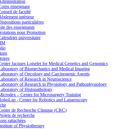
Administration
Corps enseignant
Conseil de faculté
Règlement intérieur
Dispositions particulières
Site des enseignants
Notations pour Promotion
Calendrier universitaire
IM
lio
ions
toires
Center Jacques Loiselet for Medical Genetics and Genomics
Laboratory of Biomechanics and Medical Imaging
Laboratory of Oncology and Carcinogenic Agents
Laboratory of Research in Neuroscience
Laboratory of Research in Physiology and Pathophysiology
Laboratory of Histopathology
Microdex – Center for Microsurgery Training
RoboLap - Center for Robotics and Laparoscopy
che
Centre de Recherche Clinique (CRC)
Projets de recherche
tions rattachées
Institute of Physiotherapy