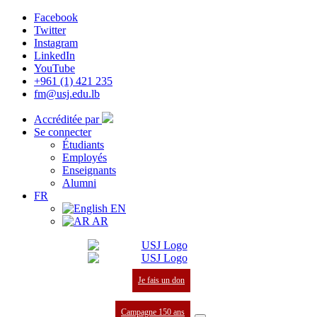
Facebook
Twitter
Instagram
LinkedIn
YouTube
+961 (1) 421 235
fm@usj.edu.lb
Accréditée par
Se connecter
Étudiants
Employés
Enseignants
Alumni
FR
EN
AR
Je fais un don
Campagne 150 ans