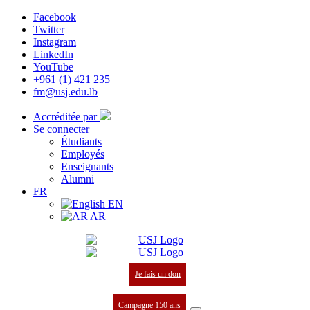
Facebook
Twitter
Instagram
LinkedIn
YouTube
+961 (1) 421 235
fm@usj.edu.lb
Accréditée par
Se connecter
Étudiants
Employés
Enseignants
Alumni
FR
EN
AR
Je fais un don
Campagne 150 ans