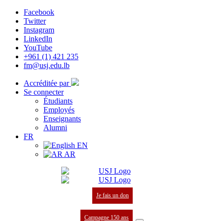
Facebook
Twitter
Instagram
LinkedIn
YouTube
+961 (1) 421 235
fm@usj.edu.lb
Accréditée par
Se connecter
Étudiants
Employés
Enseignants
Alumni
FR
EN
AR
Je fais un don
Campagne 150 ans