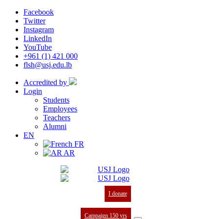
Facebook
Twitter
Instagram
LinkedIn
YouTube
+961 (1) 421 000
flsh@usj.edu.lb
Accredited by
Login
Students
Employees
Teachers
Alumni
EN
FR
AR
I donate
Campaign 150 yrs