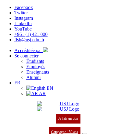
Facebook
Twitter
Instagram
LinkedIn
YouTube
+961 (1) 421 000
flsh@usj.edu.lb
Accréditée par
Se connecter
Étudiants
Employés
Enseignants
Alumni
FR
EN
AR
Je fais un don
Campagne 150 ans