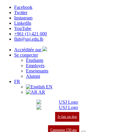
Facebook
Twitter
Instagram
LinkedIn
YouTube
+961 (1) 421 000
flsh@usj.edu.lb
Accréditée par
Se connecter
Étudiants
Employés
Enseignants
Alumni
FR
EN
AR
Je fais un don
Campagne 150 ans