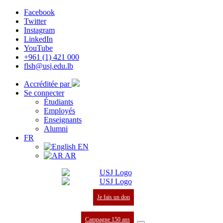
Facebook
Twitter
Instagram
LinkedIn
YouTube
+961 (1) 421 000
flsh@usj.edu.lb
Accréditée par
Se connecter
Étudiants
Employés
Enseignants
Alumni
FR
EN
AR
Je fais un don
Campagne 150 ans