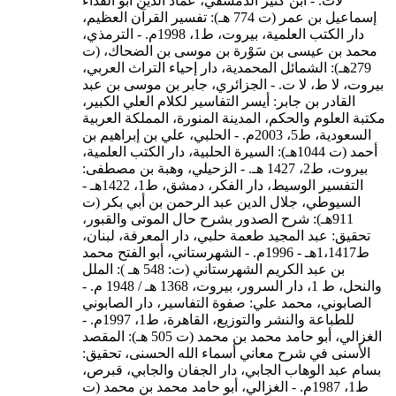
لات. - ابن كثير الدمشقي، عماد الدين أبو الفداء
إسماعيل بن عمر (ت 774 هـ): تفسير القرآن العظيم،
دار الكتب العلمية، بيروت، ط1، 1998م. - الترمذي،
محمد بن عيسى بن سَوْرة بن موسى بن الضحاك، (ت
279هـ): الشمائل المحمدية، دار إحياء التراث العربي،
بيروت، لا ط، لا ت. - الجزائري، جابر بن موسى بن عبد
القادر بن جابر: أيسر التفاسير لكلام العلي الكبير،
مكتبة العلوم والحكم، المدينة المنورة، المملكة العربية
السعودية، ط5، 2003م. - الحلبي، علي بن إبراهيم بن
أحمد (ت 1044هـ): السيرة الحلبية، دار الكتب العلمية،
بيروت، ط2، 1427 هـ. - الزحيلي، وهبة بن مصطفى:
التفسير الوسيط، دار الفكر، دمشق، ط1، 1422هـ -
السيوطي، جلال الدين عبد الرحمن بن أبي بكر (ت
911هـ): شرح الصدور بشرح حال الموتى والقبور،
تحقيق: عبد المجيد طعمة حلبي، دار المعرفة، لبنان،
ط1،1417هـ - 1996م. - الشهرستاني، أبو الفتح محمد
بن عبد الكريم الشهرستاني (ت: 548 هـ ): الملل
والنحل، ط 1، دار السرور، بيروت، 1368 هـ / 1948 م. -
الصابوني، محمد علي: صفوة التفاسير، دار الصابوني
للطباعة والنشر والتوزيع، القاهرة، ط1، 1997م. -
الغزالي، أبو حامد محمد بن محمد (ت 505 هـ): المقصد
الأسنى في شرح معاني أسماء الله الحسنى، تحقيق:
بسام عبد الوهاب الجابي، دار الجفان والجابي، قبرص،
ط1، 1987م. - الغزالي، أبو حامد محمد بن محمد (ت