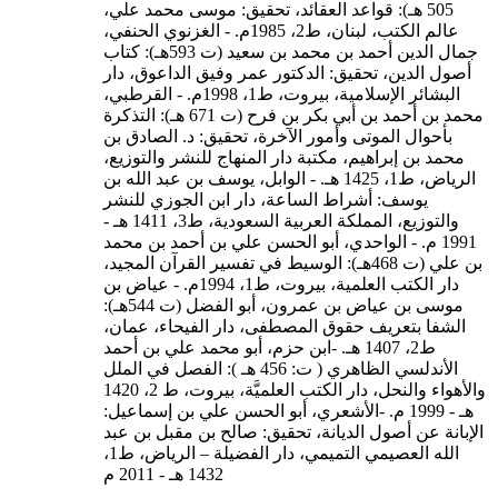
505 هـ): قواعد العقائد، تحقيق: موسى محمد علي،
عالم الكتب، لبنان، ط2، 1985م. - الغزنوي الحنفي،
جمال الدين أحمد بن محمد بن سعيد (ت 593هـ): كتاب
أصول الدين، تحقيق: الدكتور عمر وفيق الداعوق، دار
البشائر الإسلامية، بيروت، ط1، 1998م. - القرطبي،
محمد بن أحمد بن أبي بكر بن فرح (ت 671 هـ): التذكرة
بأحوال الموتى وأمور الآخرة، تحقيق: د. الصادق بن
محمد بن إبراهيم، مكتبة دار المنهاج للنشر والتوزيع،
الرياض، ط1، 1425 هـ. - الوابل، يوسف بن عبد الله بن
يوسف: أشراط الساعة، دار ابن الجوزي للنشر
والتوزيع، المملكة العربية السعودية، ط3، 1411 هـ -
1991 م. - الواحدي، أبو الحسن علي بن أحمد بن محمد
بن علي (ت 468هـ): الوسيط في تفسير القرآن المجيد،
دار الكتب العلمية، بيروت، ط1، 1994م. - عياض بن
موسى بن عياض بن عمرون، أبو الفضل (ت 544هـ):
الشفا بتعريف حقوق المصطفى، دار الفيحاء، عمان،
ط2، 1407 هـ. -ابن حزم، أبو محمد علي بن أحمد
الأندلسي الظاهري ( ت: 456 هـ ): الفصل في الملل
والأهواء والنحل، دار الكتب العلميَّة، بيروت، ط 2، 1420
هـ - 1999 م. -الأشعري، أبو الحسن علي بن إسماعيل:
الإبانة عن أصول الديانة، تحقيق: صالح بن مقبل بن عبد
الله العصيمي التميمي، دار الفضيلة – الرياض، ط1،
1432 هـ - 2011 م