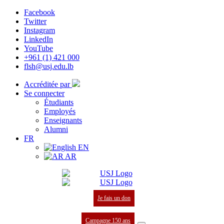
Facebook
Twitter
Instagram
LinkedIn
YouTube
+961 (1) 421 000
flsh@usj.edu.lb
Accréditée par
Se connecter
Étudiants
Employés
Enseignants
Alumni
FR
EN
AR
Je fais un don
Campagne 150 ans