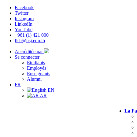
Facebook
Twitter
Instagram
LinkedIn
YouTube
+961 (1) 421 000
flsh@usj.edu.lb
Accréditée par
Se connecter
Étudiants
Employés
Enseignants
Alumni
FR
EN
AR
La Fa