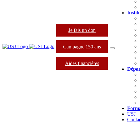
Instit
Je fais un don
Campagne 150 ans
Aides financières
Dépar
Forma
USJ
Conta