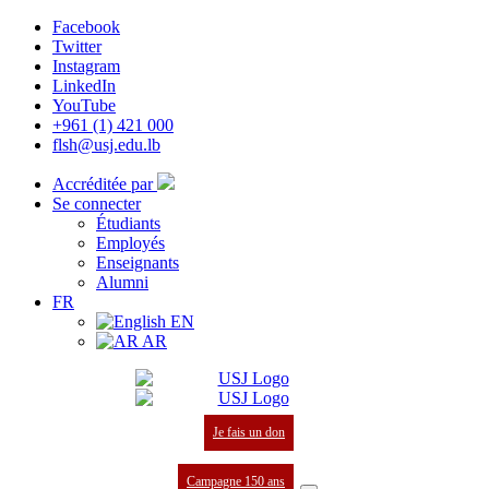
Facebook
Twitter
Instagram
LinkedIn
YouTube
+961 (1) 421 000
flsh@usj.edu.lb
Accréditée par
Se connecter
Étudiants
Employés
Enseignants
Alumni
FR
EN
AR
Je fais un don
Campagne 150 ans