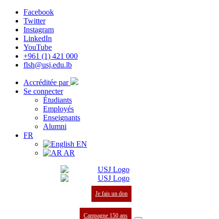
Facebook
Twitter
Instagram
LinkedIn
YouTube
+961 (1) 421 000
flsh@usj.edu.lb
Accréditée par
Se connecter
Étudiants
Employés
Enseignants
Alumni
FR
EN
AR
Je fais un don
Campagne 150 ans